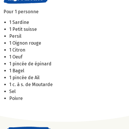
Pour 1 personne
1 Sardine
1 Petit suisse
Persil
1 Oignon rouge
1 Citron
1 Oeuf
1 pincée de épinard
1 Bagel
1 pincée de Ail
1 c. à s. de Moutarde
Sel
Poivre