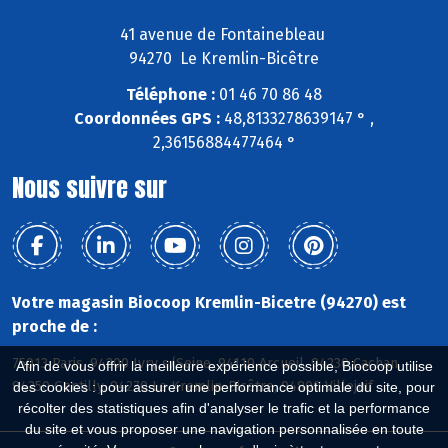
41 avenue de Fontainebleau
94270 Le Kremlin-Bicêtre
Téléphone :
01 46 70 86 48
Coordonnées GPS :
48,8133278639147 ° ,
2,36156884477464 °
Nous suivre sur
Votre magasin Biocoop Kremlin-Bicetre (94270) est
proche de :
75013 Paris, 94200 Ivry s/Seine, 94110 Arcueil, 94230 Cachan,
Afin de vous offrir la meilleure expérience possible, Biocoop utilise
94250 Gentilly, 94270 Le Kremlin-Bicêtre, 94800 Villejuif
des cookies : pour assurer une performance optimale du site, pour
récolter des statistiques afin d'analyser le trafic et la performance
du site et vous proposer une navigation personnalisée en toute