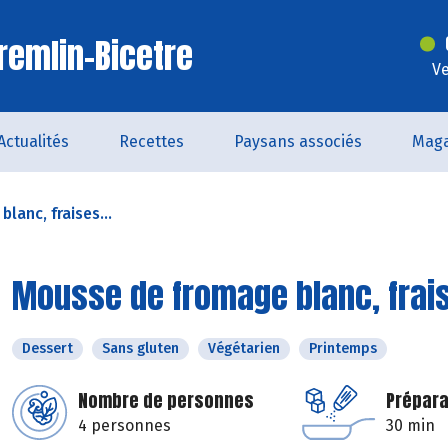
remlin-Bicetre
Ve
Actualités
Recettes
Paysans associés
Maga
lanc, fraises...
Mousse de fromage blanc, frai
Dessert
Sans gluten
Végétarien
Printemps
Nombre de personnes
Prépara
4 personnes
30 min