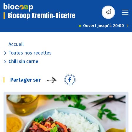
Biocoop Kremlin-Bicetre
Ouvert jusqu'à 20:00
Accueil
Toutes nos recettes
Chili sin carne
Partager sur