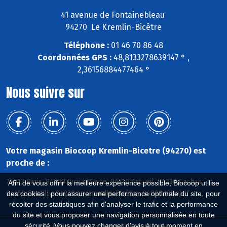
41 avenue de Fontainebleau
94270 Le Kremlin-Bicêtre
Téléphone :
01 46 70 86 48
Coordonnées GPS :
48,8133278639147 ° ,
2,36156884477464 °
Nous suivre sur
Votre magasin Biocoop Kremlin-Bicetre (94270) est
proche de :
75013 Paris, 94200 Ivry s/Seine, 94110 Arcueil, 94230 Cachan,
Afin de vous offrir la meilleure expérience possible, Biocoop utilise
94250 Gentilly, 94270 Le Kremlin-Bicêtre, 94800 Villejuif
des cookies : pour assurer une performance optimale du site, pour
récolter des statistiques afin d'analyser le trafic et la performance
du site et vous proposer une navigation personnalisée en toute
sécurité. Vous pouvez changer d'avis à tout moment en