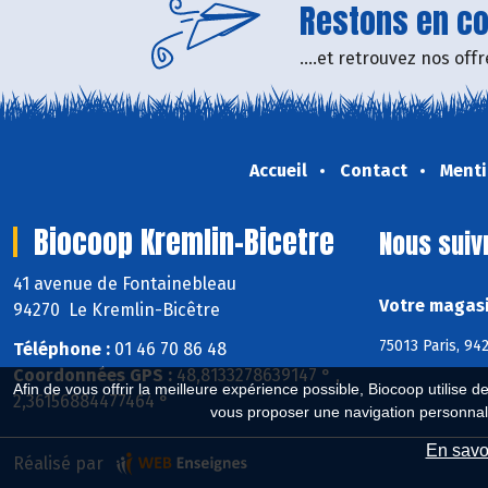
Restons en con
....et retrouvez nos of
Accueil
Contact
Menti
Biocoop Kremlin-Bicetre
Nous suiv
41 avenue de Fontainebleau
Votre magasi
94270 Le Kremlin-Bicêtre
75013 Paris, 94
Téléphone :
01 46 70 86 48
Coordonnées GPS :
48,8133278639147 ° ,
Afin de vous offrir la meilleure expérience possible, Biocoop utilise d
2,36156884477464 °
vous proposer une navigation personnal
En savoi
Réalisé par