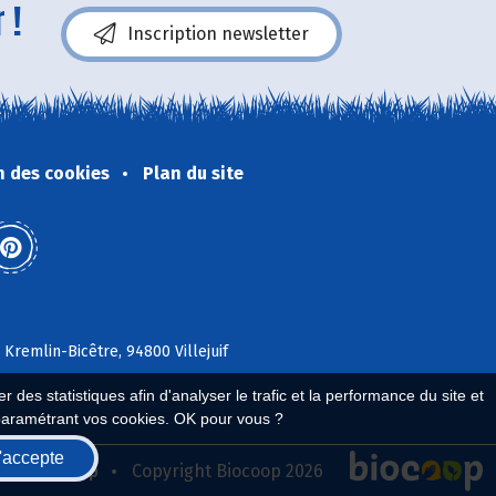
 !
Inscription newsletter
n des cookies
Plan du site
 Kremlin-Bicêtre, 94800 Villejuif
 des statistiques afin d'analyser le trafic et la performance du site et
paramétrant vos cookies. OK pour vous ?
'accepte
seau Biocoop
Copyright Biocoop 2026