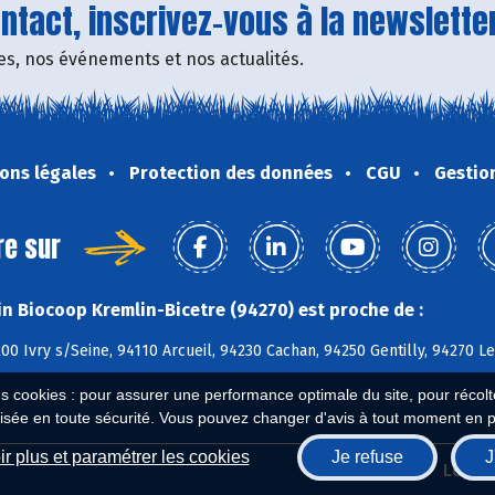
tact, inscrivez-vous à la newsletter
fres, nos événements et nos actualités.
ons légales
Protection des données
CGU
Gestio
re sur
n Biocoop Kremlin-Bicetre (94270) est proche de :
200 Ivry s/Seine, 94110 Arcueil, 94230 Cachan, 94250 Gentilly, 94270 Le
es cookies : pour assurer une performance optimale du site, pour récolter
isée en toute sécurité. Vous pouvez changer d'avis à tout moment en 
r plus et paramétrer les cookies
Je refuse
J
Biocoop.fr
Le ré