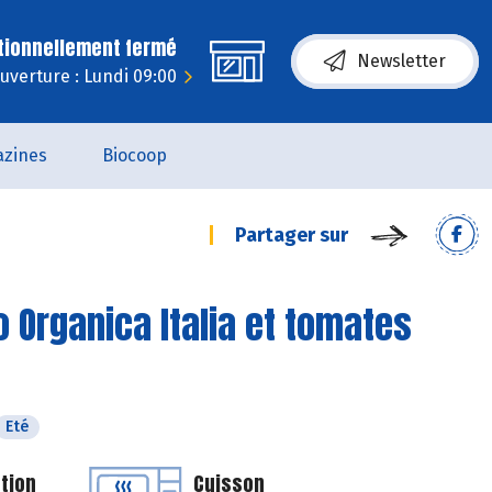
tionnellement fermé
Newsletter
uverture : Lundi 09:00
zines
Biocoop
Partager sur
o Organica Italia et tomates
Eté
tion
Cuisson