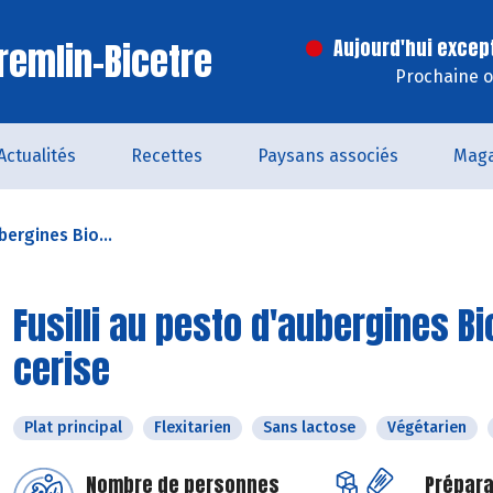
remlin-Bicetre
Aujourd'hui excep
Prochaine o
Actualités
Recettes
Paysans associés
Maga
bergines Bio...
Fusilli au pesto d'aubergines Bi
cerise
Plat principal
Flexitarien
Sans lactose
Végétarien
Nombre de personnes
Prépara