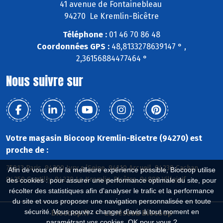
41 avenue de Fontainebleau
94270 Le Kremlin-Bicêtre
Téléphone :
01 46 70 86 48
Coordonnées GPS :
48,8133278639147 ° ,
2,36156884477464 °
Nous suivre sur
Votre magasin Biocoop Kremlin-Bicetre (94270) est
proche de :
75013 Paris, 94200 Ivry s/Seine, 94110 Arcueil, 94230 Cachan,
Afin de vous offrir la meilleure expérience possible, Biocoop utilise
94250 Gentilly, 94270 Le Kremlin-Bicêtre, 94800 Villejuif
des cookies : pour assurer une performance optimale du site, pour
récolter des statistiques afin d'analyser le trafic et la performance
du site et vous proposer une navigation personnalisée en toute
sécurité. Vous pouvez changer d'avis à tout moment en
Biocoop.fr
Le réseau Biocoop
paramétrant vos cookies. OK pour vous ?