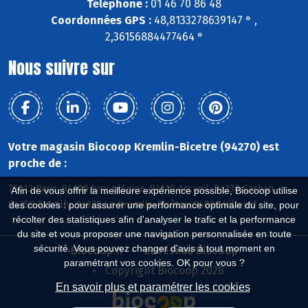
Téléphone :
01 46 70 86 48
Coordonnées GPS :
48,8133278639147 ° ,
2,36156884477464 °
Nous suivre sur
Votre magasin Biocoop Kremlin-Bicetre (94270) est
proche de :
75013 Paris, 94200 Ivry s/Seine, 94110 Arcueil, 94230 Cachan,
Afin de vous offrir la meilleure expérience possible, Biocoop utilise
94250 Gentilly, 94270 Le Kremlin-Bicêtre, 94800 Villejuif
des cookies : pour assurer une performance optimale du site, pour
récolter des statistiques afin d'analyser le trafic et la performance
du site et vous proposer une navigation personnalisée en toute
sécurité. Vous pouvez changer d'avis à tout moment en
Biocoop.fr
Le réseau Biocoop
paramétrant vos cookies. OK pour vous ?
Copyright Biocoop 2026
En savoir plus et paramétrer les cookies