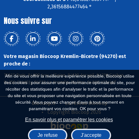
2,36156884477464 °
Nous suivre sur
Votre magasin Biocoop Kremlin-Bicetre (94270) est
proche de :
75013 Paris, 94200 Ivry s/Seine, 94110 Arcueil, 94230 Cachan,
Afin de vous offrir la meilleure expérience possible, Biocoop utilise
94250 Gentilly, 94270 Le Kremlin-Bicêtre, 94800 Villejuif
des cookies : pour assurer une performance optimale du site, pour
récolter des statistiques afin d'analyser le trafic et la performance
du site et vous proposer une navigation personnalisée en toute
sécurité. Vous pouvez changer d'avis à tout moment en
Biocoop.fr
Le réseau Biocoop
paramétrant vos cookies. OK pour vous ?
Copyright Biocoop 2026
En savoir plus et paramétrer les cookies
Je refuse
J'accepte