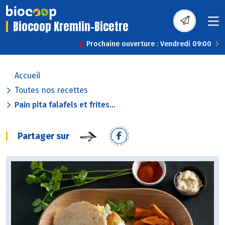
Biocoop Kremlin-Bicetre
Prochaine ouverture : Vendredi 09:00
Accueil
Toutes nos recettes
Pain pita falafels et frites...
Partager sur