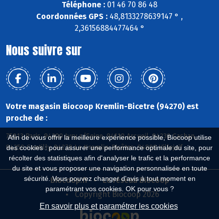
Téléphone :
01 46 70 86 48
Coordonnées GPS :
48,8133278639147 ° ,
2,36156884477464 °
Nous suivre sur
Votre magasin Biocoop Kremlin-Bicetre (94270) est
proche de :
75013 Paris, 94200 Ivry s/Seine, 94110 Arcueil, 94230 Cachan,
Afin de vous offrir la meilleure expérience possible, Biocoop utilise
94250 Gentilly, 94270 Le Kremlin-Bicêtre, 94800 Villejuif
des cookies : pour assurer une performance optimale du site, pour
récolter des statistiques afin d'analyser le trafic et la performance
du site et vous proposer une navigation personnalisée en toute
sécurité. Vous pouvez changer d'avis à tout moment en
Biocoop.fr
Le réseau Biocoop
paramétrant vos cookies. OK pour vous ?
Copyright Biocoop 2026
En savoir plus et paramétrer les cookies