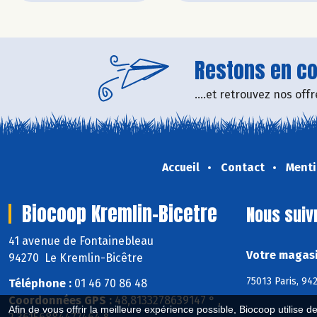
Restons en con
....et retrouvez nos of
Accueil
Contact
Menti
Biocoop Kremlin-Bicetre
Nous suiv
41 avenue de Fontainebleau
Votre magasi
94270 Le Kremlin-Bicêtre
75013 Paris, 94
Téléphone :
01 46 70 86 48
Coordonnées GPS :
48,8133278639147 ° ,
Afin de vous offrir la meilleure expérience possible, Biocoop utilise d