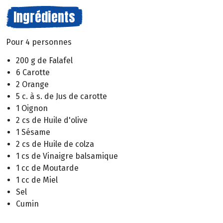
Ingrédients
Pour 4 personnes
200 g de Falafel
6 Carotte
2 Orange
5 c. à s. de Jus de carotte
1 Oignon
2 cs de Huile d'olive
1 Sésame
2 cs de Huile de colza
1 cs de Vinaigre balsamique
1 cc de Moutarde
1 cc de Miel
Sel
Cumin