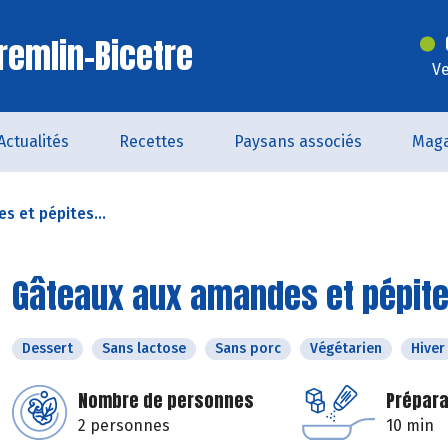
remlin-Bicetre
Ve
Actualités
Recettes
Paysans associés
Maga
 et pépites...
Gâteaux aux amandes et pépite
Dessert
Sans lactose
Sans porc
Végétarien
Hiver
Nombre de personnes
Prépara
2 personnes
10 min