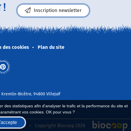
 !
Inscription newsletter
n des cookies
Plan du site
 Kremlin-Bicêtre, 94800 Villejuif
 des statistiques afin d'analyser le trafic et la performance du site et
paramétrant vos cookies. OK pour vous ?
'accepte
seau Biocoop
Copyright Biocoop 2026