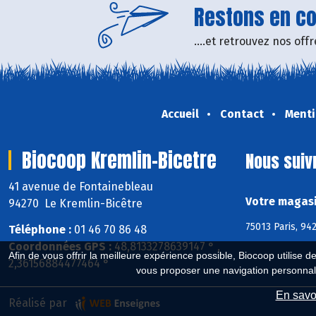
Restons en con
....et retrouvez nos of
Accueil
Contact
Menti
Biocoop Kremlin-Bicetre
Nous suiv
41 avenue de Fontainebleau
Votre magasi
94270 Le Kremlin-Bicêtre
75013 Paris, 94
Téléphone :
01 46 70 86 48
Coordonnées GPS :
48,8133278639147 ° ,
Afin de vous offrir la meilleure expérience possible, Biocoop utilise d
2,36156884477464 °
vous proposer une navigation personnal
En savoi
Réalisé par