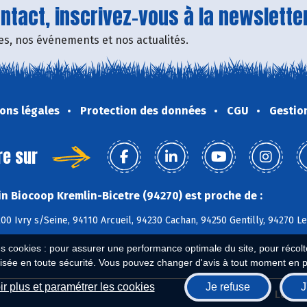
tact, inscrivez-vous à la newsletter
fres, nos événements et nos actualités.
ons légales
Protection des données
CGU
Gestio
re sur
n Biocoop Kremlin-Bicetre (94270) est proche de :
200 Ivry s/Seine, 94110 Arcueil, 94230 Cachan, 94250 Gentilly, 94270 Le
es cookies : pour assurer une performance optimale du site, pour récolter
isée en toute sécurité. Vous pouvez changer d'avis à tout moment en 
r plus et paramétrer les cookies
Je refuse
J
Biocoop.fr
Le ré