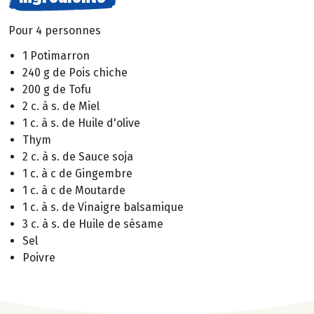
Pour 4 personnes
1 Potimarron
240 g de Pois chiche
200 g de Tofu
2 c. à s. de Miel
1 c. à s. de Huile d'olive
Thym
2 c. à s. de Sauce soja
1 c. à c de Gingembre
1 c. à c de Moutarde
1 c. à s. de Vinaigre balsamique
3 c. à s. de Huile de sésame
Sel
Poivre