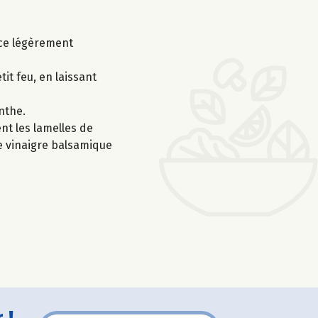
nce légèrement
tit feu, en laissant
enthe.
nt les lamelles de
 de vinaigre balsamique