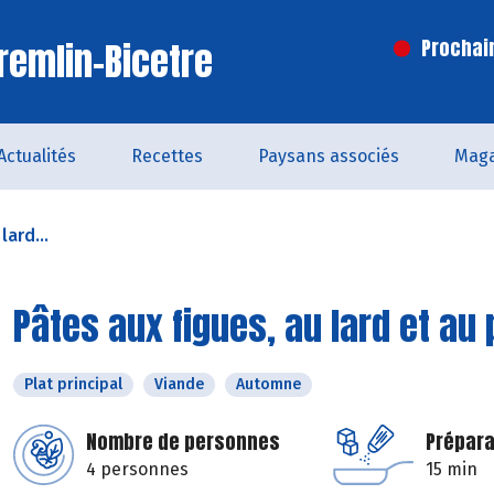
remlin-Bicetre
Prochai
Actualités
Recettes
Paysans associés
Maga
lard...
Pâtes aux figues, au lard et a
Plat principal
Viande
Automne
Nombre de personnes
Prépara
4 personnes
15 min