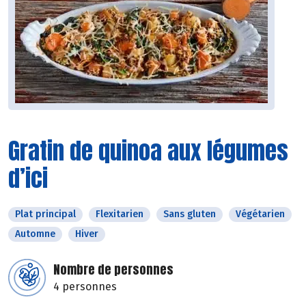
Gratin de quinoa aux légumes
d’ici
Plat principal
Flexitarien
Sans gluten
Végétarien
Automne
Hiver
Nombre de personnes
4 personnes