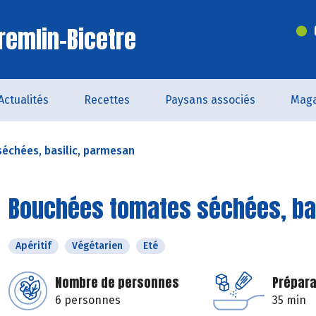
remlin-Bicetre
Actualités
Recettes
Paysans associés
Maga
échées, basilic, parmesan
Bouchées tomates séchées, ba
Apéritif
Végétarien
Eté
Nombre de personnes
Prépara
6 personnes
35 min