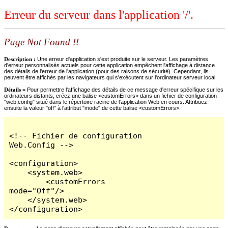
Erreur du serveur dans l'application '/'.
Page Not Found !!
Description :
Une erreur d'application s'est produite sur le serveur. Les paramètres
d'erreur personnalisés actuels pour cette application empêchent l'affichage à distance
des détails de l'erreur de l'application (pour des raisons de sécurité). Cependant, ils
peuvent être affichés par les navigateurs qui s'exécutent sur l'ordinateur serveur local.
Détails =
Pour permettre l'affichage des détails de ce message d'erreur spécifique sur les
ordinateurs distants, créez une balise <customErrors> dans un fichier de configuration
"web.config" situé dans le répertoire racine de l'application Web en cours. Attribuez
ensuite la valeur "off" à l'attribut "mode" de cette balise <customErrors>.
<!-- Fichier de configuration 
Web.Config -->

<configuration>

    <system.web>

        <customErrors 
mode="Off"/>

    </system.web>

</configuration>