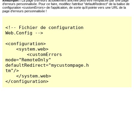
Remarques :
La page d'erreurs actuellement affichée peut être remplacée par une page
d'erreurs personnalisée. Pour ce faire, modifiez l'attribut "defaultRedirect" de la balise de
configuration <customErrors> de l'application, de sorte qu'il pointe vers une URL de la
page d'erreurs personnalisée !
<!-- Fichier de configuration 
Web.Config -->

<configuration>

    <system.web>

        <customErrors 
mode="RemoteOnly" 
defaultRedirect="mycustompage.h
tm"/>

    </system.web>

</configuration>