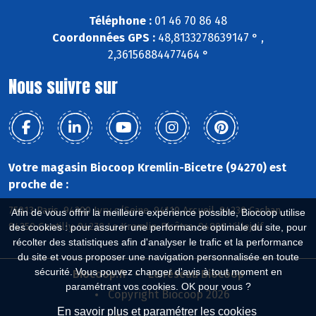
Téléphone :
01 46 70 86 48
Coordonnées GPS :
48,8133278639147 ° ,
2,36156884477464 °
Nous suivre sur
Votre magasin Biocoop Kremlin-Bicetre (94270) est
proche de :
75013 Paris, 94200 Ivry s/Seine, 94110 Arcueil, 94230 Cachan,
Afin de vous offrir la meilleure expérience possible, Biocoop utilise
94250 Gentilly, 94270 Le Kremlin-Bicêtre, 94800 Villejuif
des cookies : pour assurer une performance optimale du site, pour
récolter des statistiques afin d'analyser le trafic et la performance
du site et vous proposer une navigation personnalisée en toute
sécurité. Vous pouvez changer d'avis à tout moment en
Biocoop.fr
Le réseau Biocoop
paramétrant vos cookies. OK pour vous ?
Copyright Biocoop 2026
En savoir plus et paramétrer les cookies