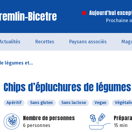
remlin-Bicetre
Aujourd'hui excep
Prochaine o
Actualités
Recettes
Paysans associés
Maga
de légumes et...
Chips d’épluchures de légumes 
Apéritif
Sans gluten
Sans lactose
Vegan
Végétali
Nombre de personnes
Prépara
6 personnes
15 min