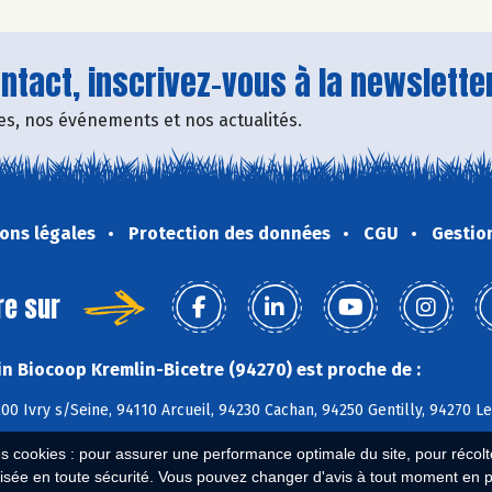
tact, inscrivez-vous à la newsletter
fres, nos événements et nos actualités.
ons légales
Protection des données
CGU
Gestio
re sur
n Biocoop Kremlin-Bicetre (94270) est proche de :
200 Ivry s/Seine, 94110 Arcueil, 94230 Cachan, 94250 Gentilly, 94270 Le
es cookies : pour assurer une performance optimale du site, pour récolter
isée en toute sécurité. Vous pouvez changer d'avis à tout moment en 