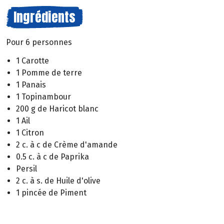
Ingrédients
Pour 6 personnes
1 Carotte
1 Pomme de terre
1 Panais
1 Topinambour
200 g de Haricot blanc
1 Ail
1 Citron
2 c. à c de Crème d'amande
0.5 c. à c de Paprika
Persil
2 c. à s. de Huile d'olive
1 pincée de Piment