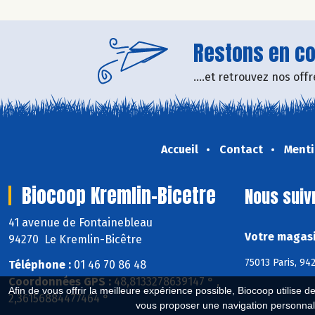
Restons en con
....et retrouvez nos of
Accueil
Contact
Menti
Biocoop Kremlin-Bicetre
Nous suiv
41 avenue de Fontainebleau
Votre magasi
94270 Le Kremlin-Bicêtre
75013 Paris, 94
Téléphone :
01 46 70 86 48
Coordonnées GPS :
48,8133278639147 ° ,
Afin de vous offrir la meilleure expérience possible, Biocoop utilise d
2,36156884477464 °
vous proposer une navigation personnal