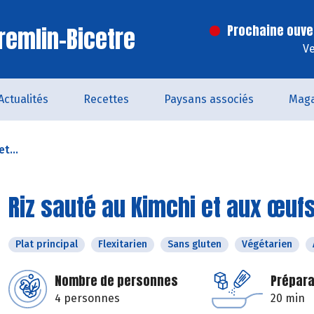
remlin-Bicetre
Prochaine ouve
Ve
Actualités
Recettes
Paysans associés
Maga
t...
Riz sauté au Kimchi et aux œuf
Plat principal
Flexitarien
Sans gluten
Végétarien
Nombre de personnes
Prépara
4 personnes
20 min