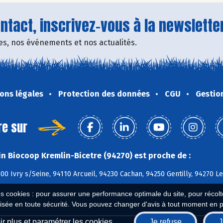
tact, inscrivez-vous à la newsletter
fres, nos événements et nos actualités.
ons légales
Protection des données
CGU
Gestio
re sur
n Biocoop Kremlin-Bicetre (94270) est proche de :
200 Ivry s/Seine, 94110 Arcueil, 94230 Cachan, 94250 Gentilly, 94270 Le
es cookies : pour assurer une performance optimale du site, pour récolter
isée en toute sécurité. Vous pouvez changer d'avis à tout moment en 
r plus et paramétrer les cookies
Je refuse
J