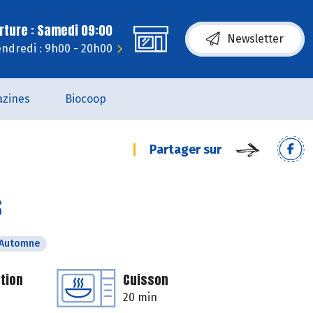
rture : Samedi 09:00
Newsletter
ndredi : 9h00 - 20h00
zines
Biocoop
Partager sur
s
Automne
tion
Cuisson
20 min