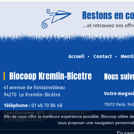
Restons en con
....et retrouvez nos of
Accueil
Contact
Menti
Biocoop Kremlin-Bicetre
Nous suiv
41 avenue de Fontainebleau
Votre magasi
94270 Le Kremlin-Bicêtre
75013 Paris, 94
Téléphone :
01 46 70 86 48
Coordonnées GPS :
48,8133278639147 ° ,
Afin de vous offrir la meilleure expérience possible, Biocoop utilise d
2,36156884477464 °
vous proposer une navigation personnal
En savoi