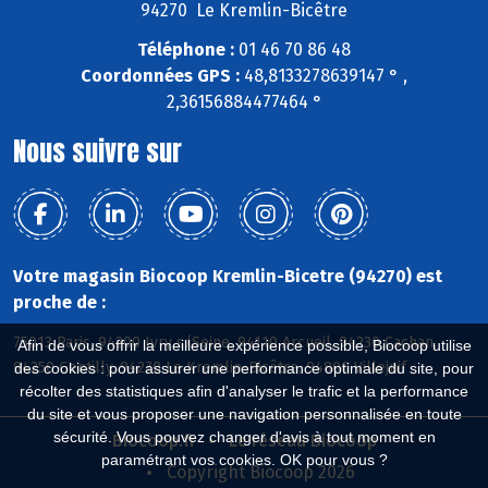
94270 Le Kremlin-Bicêtre
Téléphone :
01 46 70 86 48
Coordonnées GPS :
48,8133278639147 ° ,
2,36156884477464 °
Nous suivre sur
Votre magasin Biocoop Kremlin-Bicetre (94270) est
proche de :
75013 Paris, 94200 Ivry s/Seine, 94110 Arcueil, 94230 Cachan,
Afin de vous offrir la meilleure expérience possible, Biocoop utilise
94250 Gentilly, 94270 Le Kremlin-Bicêtre, 94800 Villejuif
des cookies : pour assurer une performance optimale du site, pour
récolter des statistiques afin d'analyser le trafic et la performance
du site et vous proposer une navigation personnalisée en toute
sécurité. Vous pouvez changer d'avis à tout moment en
Biocoop.fr
Le réseau Biocoop
paramétrant vos cookies. OK pour vous ?
Copyright Biocoop 2026