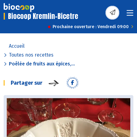
Biocoop Kremlin-Bicetre
Prochaine ouverture : Vendredi 09:00
Accueil
Toutes nos recettes
Poêlée de fruits aux épices,...
Partager sur