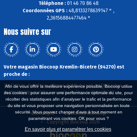
Téléphone :
01 46 70 86 48
Coordonnées GPS :
48,8133278639147 ° ,
2,36156884477464 °
Nous suivre sur
Votre magasin Biocoop Kremlin-Bicetre (94270) est
proche de :
75013 Paris, 94200 Ivry s/Seine, 94110 Arcueil, 94230 Cachan,
Afin de vous offrir la meilleure expérience possible, Biocoop utilise
94250 Gentilly, 94270 Le Kremlin-Bicêtre, 94800 Villejuif
des cookies : pour assurer une performance optimale du site, pour
récolter des statistiques afin d'analyser le trafic et la performance
du site et vous proposer une navigation personnalisée en toute
sécurité. Vous pouvez changer d'avis à tout moment en
Biocoop.fr
Le réseau Biocoop
paramétrant vos cookies. OK pour vous ?
Copyright Biocoop 2026
En savoir plus et paramétrer les cookies