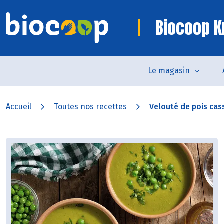
Biocoop K
Le magasin
Accueil
Toutes nos recettes
Velouté de pois cass