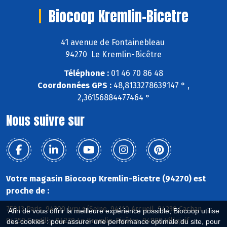
Biocoop Kremlin-Bicetre
41 avenue de Fontainebleau
94270 Le Kremlin-Bicêtre
Téléphone :
01 46 70 86 48
Coordonnées GPS :
48,8133278639147 ° ,
2,36156884477464 °
Nous suivre sur
Votre magasin Biocoop Kremlin-Bicetre (94270) est
proche de :
75013 Paris, 94200 Ivry s/Seine, 94110 Arcueil, 94230 Cachan,
Afin de vous offrir la meilleure expérience possible, Biocoop utilise
94250 Gentilly, 94270 Le Kremlin-Bicêtre, 94800 Villejuif
des cookies : pour assurer une performance optimale du site, pour