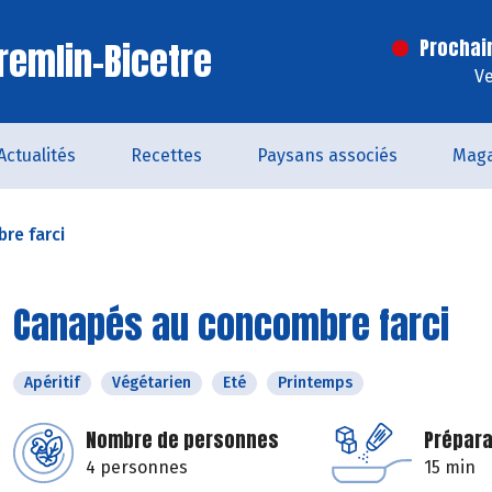
remlin-Bicetre
Prochai
Ve
Actualités
Recettes
Paysans associés
Maga
re farci
Canapés au concombre farci
Apéritif
Végétarien
Eté
Printemps
Nombre de personnes
Prépara
4 personnes
15 min