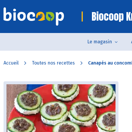
Biocoop K
Le magasin
Accueil
Toutes nos recettes
Canapés au concomb