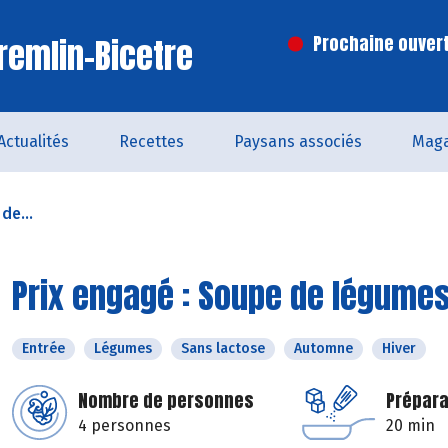
remlin-Bicetre
Prochaine ouvert
Actualités
Recettes
Paysans associés
Maga
de...
Prix engagé : Soupe de légumes
Entrée
Légumes
Sans lactose
Automne
Hiver
Nombre de personnes
Prépara
4 personnes
20 min