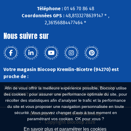
Téléphone :
01 46 70 86 48
Coordonnées GPS :
48,8133278639147 ° ,
2,36156884477464 °
Nous suivre sur
Votre magasin Biocoop Kremlin-Bicetre (94270) est
proche de :
75013 Paris, 94200 Ivry s/Seine, 94110 Arcueil, 94230 Cachan,
Afin de vous offrir la meilleure expérience possible, Biocoop utilise
94250 Gentilly, 94270 Le Kremlin-Bicêtre, 94800 Villejuif
des cookies : pour assurer une performance optimale du site, pour
récolter des statistiques afin d'analyser le trafic et la performance
du site et vous proposer une navigation personnalisée en toute
sécurité. Vous pouvez changer d'avis à tout moment en
Biocoop.fr
Le réseau Biocoop
paramétrant vos cookies. OK pour vous ?
Copyright Biocoop 2026
En savoir plus et paramétrer les cookies