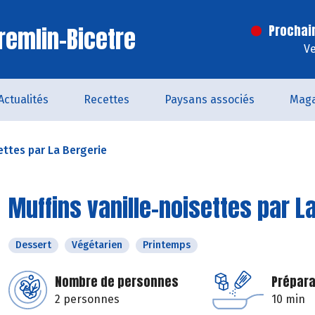
remlin-Bicetre
Prochai
Ve
Actualités
Recettes
Paysans associés
Maga
ettes par La Bergerie
Muffins vanille-noisettes par L
Dessert
Végétarien
Printemps
Nombre de personnes
Prépara
2 personnes
10 min