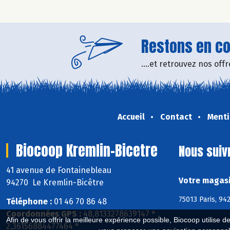
Restons en con
....et retrouvez nos of
Accueil
Contact
Menti
Biocoop Kremlin-Bicetre
Nous suiv
41 avenue de Fontainebleau
Votre magasi
94270 Le Kremlin-Bicêtre
75013 Paris, 94
Téléphone :
01 46 70 86 48
Coordonnées GPS :
48,8133278639147 ° ,
Afin de vous offrir la meilleure expérience possible, Biocoop utilise d
2,36156884477464 °