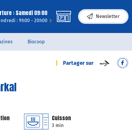
rture : Samedi 09:00
Newsletter
ndredi : 9h00 - 20h00
zines
Biocoop
Partager sur
rkal
tion
Cuisson
3 min