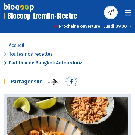
Biocoop Kremlin-Bicetre
Prochaine ouverture : Lundi 09:00
Accueil
Toutes nos recettes
Pad thaï de Bangkok Autourduriz
Partager sur