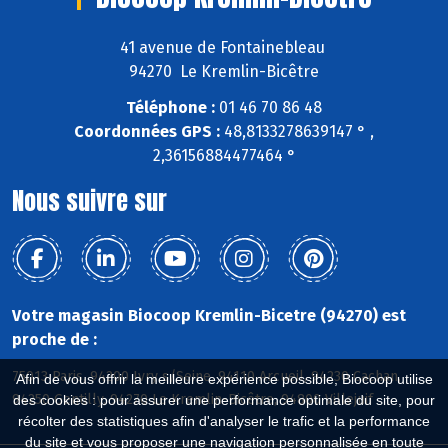
41 avenue de Fontainebleau
94270 Le Kremlin-Bicêtre
Téléphone :
01 46 70 86 48
Coordonnées GPS :
48,8133278639147 ° ,
2,36156884477464 °
Nous suivre sur
Votre magasin Biocoop Kremlin-Bicetre (94270) est
proche de :
75013 Paris, 94200 Ivry s/Seine, 94110 Arcueil, 94230 Cachan,
Afin de vous offrir la meilleure expérience possible, Biocoop utilise
94250 Gentilly, 94270 Le Kremlin-Bicêtre, 94800 Villejuif
des cookies : pour assurer une performance optimale du site, pour
récolter des statistiques afin d'analyser le trafic et la performance
du site et vous proposer une navigation personnalisée en toute