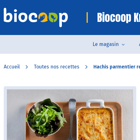
Biocoop K
Le magasin
Accueil
Toutes nos recettes
Hachis parmentier re