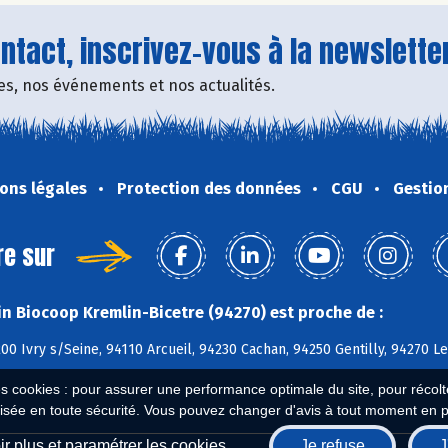
tact, inscrivez-vous à la newsletter
fres, nos événements et nos actualités.
ons légales
Protection des données
CGU
Gestio
re sur
n Biocoop Kremlin-Bicetre (94270) est proche de :
200 Ivry s/Seine, 94110 Arcueil, 94230 Cachan, 94250 Gentilly, 94270 Le
es cookies : pour assurer une performance optimale du site, pour récolter
isée en toute sécurité. Vous pouvez changer d'avis à tout moment en 
r plus et paramétrer les cookies
Je refuse
J