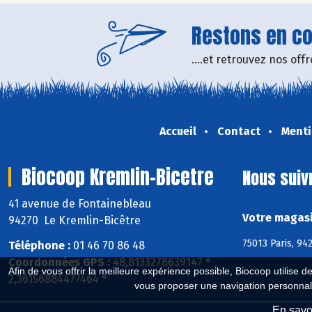
Restons en con
....et retrouvez nos of
Accueil
Contact
Menti
Biocoop Kremlin-Bicetre
Nous suiv
41 avenue de Fontainebleau
Votre magasi
94270 Le Kremlin-Bicêtre
75013 Paris, 94
Téléphone :
01 46 70 86 48
Coordonnées GPS :
48,8133278639147 ° ,
Afin de vous offrir la meilleure expérience possible, Biocoop utilise d
2,36156884477464 °
vous proposer une navigation personnal
En savoi