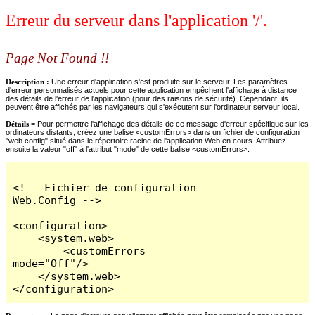
Erreur du serveur dans l'application '/'.
Page Not Found !!
Description :
Une erreur d'application s'est produite sur le serveur. Les paramètres
d'erreur personnalisés actuels pour cette application empêchent l'affichage à distance
des détails de l'erreur de l'application (pour des raisons de sécurité). Cependant, ils
peuvent être affichés par les navigateurs qui s'exécutent sur l'ordinateur serveur local.
Détails =
Pour permettre l'affichage des détails de ce message d'erreur spécifique sur les
ordinateurs distants, créez une balise <customErrors> dans un fichier de configuration
"web.config" situé dans le répertoire racine de l'application Web en cours. Attribuez
ensuite la valeur "off" à l'attribut "mode" de cette balise <customErrors>.
<!-- Fichier de configuration 
Web.Config -->

<configuration>

    <system.web>

        <customErrors 
mode="Off"/>

    </system.web>

</configuration>