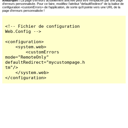
Remarques :
La page d'erreurs actuellement affichée peut être remplacée par une page
d'erreurs personnalisée. Pour ce faire, modifiez l'attribut "defaultRedirect" de la balise de
configuration <customErrors> de l'application, de sorte qu'il pointe vers une URL de la
page d'erreurs personnalisée !
<!-- Fichier de configuration 
Web.Config -->

<configuration>

    <system.web>

        <customErrors 
mode="RemoteOnly" 
defaultRedirect="mycustompage.h
tm"/>

    </system.web>

</configuration>