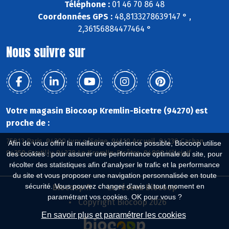
Téléphone :
01 46 70 86 48
Coordonnées GPS :
48,8133278639147 ° ,
2,36156884477464 °
Nous suivre sur
Votre magasin Biocoop Kremlin-Bicetre (94270) est
proche de :
75013 Paris, 94200 Ivry s/Seine, 94110 Arcueil, 94230 Cachan,
Afin de vous offrir la meilleure expérience possible, Biocoop utilise
94250 Gentilly, 94270 Le Kremlin-Bicêtre, 94800 Villejuif
des cookies : pour assurer une performance optimale du site, pour
récolter des statistiques afin d'analyser le trafic et la performance
du site et vous proposer une navigation personnalisée en toute
sécurité. Vous pouvez changer d'avis à tout moment en
Biocoop.fr
Le réseau Biocoop
paramétrant vos cookies. OK pour vous ?
Copyright Biocoop 2026
En savoir plus et paramétrer les cookies