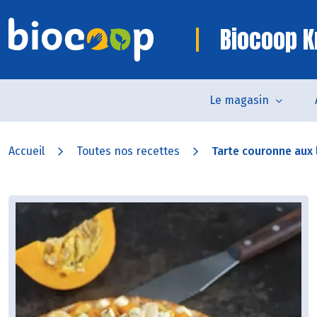
Biocoop K
Le magasin
Accueil
Toutes nos recettes
Tarte couronne aux 