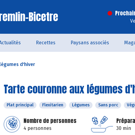
remlin-Bicetre
Prochai
Ve
Actualités
Recettes
Paysans associés
Maga
légumes d'hiver
Tarte couronne aux légumes d'
Plat principal
Flexitarien
Légumes
Sans porc
Vég
Nombre de personnes
Prépara
4 personnes
30 min