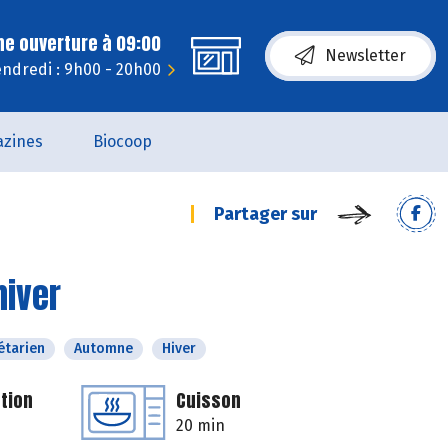
ne ouverture à 09:00
Newsletter
ndredi : 9h00 - 20h00
zines
Biocoop
Partager sur
hiver
étarien
Automne
Hiver
tion
Cuisson
20 min