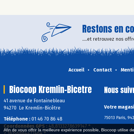
Restons en con
....et retrouvez nos of
Accueil
Contact
Menti
Biocoop Kremlin-Bicetre
Nous suiv
41 avenue de Fontainebleau
Votre magasi
94270 Le Kremlin-Bicêtre
75013 Paris, 94
Téléphone :
01 46 70 86 48
Coordonnées GPS :
48,8133278639147 ° ,
Afin de vous offrir la meilleure expérience possible, Biocoop utilise d
2,36156884477464 °