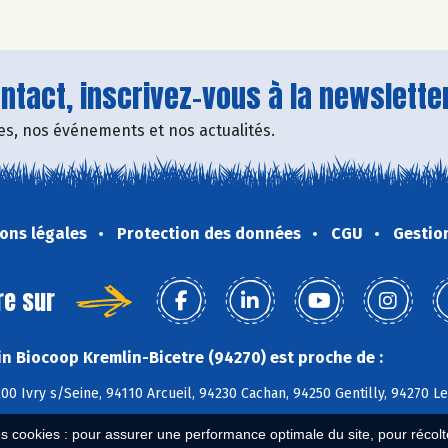
tact, inscrivez-vous à la newsletter
fres, nos événements et nos actualités.
ons légales
Protection des données
CGU
Gestio
re sur
n Biocoop Kremlin-Bicetre (94270) est proche de :
200 Ivry s/Seine, 94110 Arcueil, 94230 Cachan, 94250 Gentilly, 94270 Le
es cookies : pour assurer une performance optimale du site, pour récolter