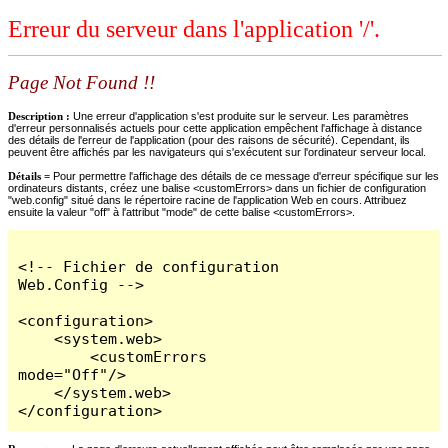
Erreur du serveur dans l'application '/'.
Page Not Found !!
Description :
Une erreur d'application s'est produite sur le serveur. Les paramètres
d'erreur personnalisés actuels pour cette application empêchent l'affichage à distance
des détails de l'erreur de l'application (pour des raisons de sécurité). Cependant, ils
peuvent être affichés par les navigateurs qui s'exécutent sur l'ordinateur serveur local.
Détails =
Pour permettre l'affichage des détails de ce message d'erreur spécifique sur les
ordinateurs distants, créez une balise <customErrors> dans un fichier de configuration
"web.config" situé dans le répertoire racine de l'application Web en cours. Attribuez
ensuite la valeur "off" à l'attribut "mode" de cette balise <customErrors>.
<!-- Fichier de configuration 
Web.Config -->

<configuration>

    <system.web>

        <customErrors 
mode="Off"/>

    </system.web>

</configuration>