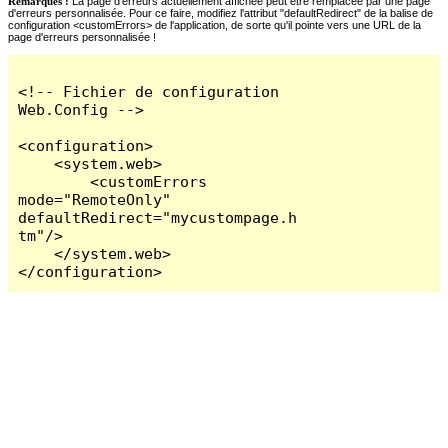
Remarques :
La page d'erreurs actuellement affichée peut être remplacée par une page
d'erreurs personnalisée. Pour ce faire, modifiez l'attribut "defaultRedirect" de la balise de
configuration <customErrors> de l'application, de sorte qu'il pointe vers une URL de la
page d'erreurs personnalisée !
<!-- Fichier de configuration 
Web.Config -->

<configuration>

    <system.web>

        <customErrors 
mode="RemoteOnly" 
defaultRedirect="mycustompage.h
tm"/>

    </system.web>

</configuration>