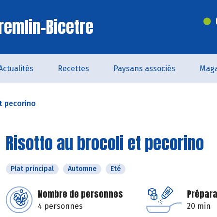
remlin-Bicetre
Actualités
Recettes
Paysans associés
Maga
t pecorino
Risotto au brocoli et pecorino
Plat principal
Automne
Eté
Nombre de personnes
Prépara
4 personnes
20 min