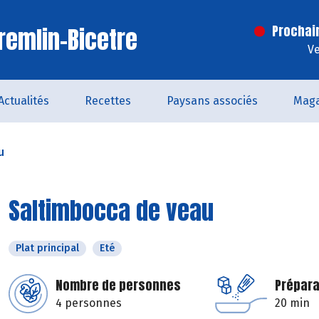
remlin-Bicetre
Prochai
Ve
Actualités
Recettes
Paysans associés
Maga
u
Saltimbocca de veau
Plat principal
Eté
Nombre de personnes
Prépara
4 personnes
20 min