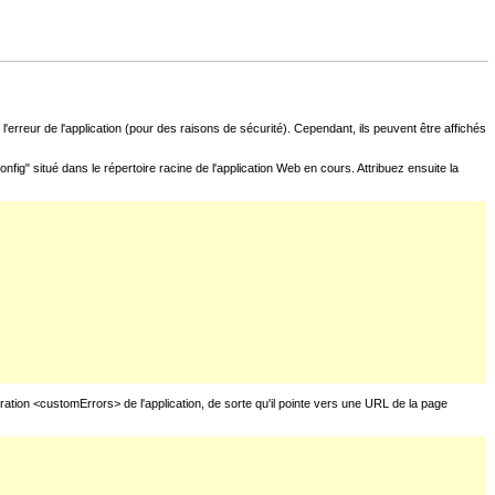
l'erreur de l'application (pour des raisons de sécurité). Cependant, ils peuvent être affichés
fig" situé dans le répertoire racine de l'application Web en cours. Attribuez ensuite la
uration <customErrors> de l'application, de sorte qu'il pointe vers une URL de la page