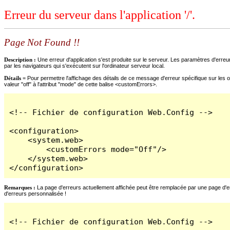
Erreur du serveur dans l'application '/'.
Page Not Found !!
Description :
Une erreur d'application s'est produite sur le serveur. Les paramètres d'erreur
par les navigateurs qui s'exécutent sur l'ordinateur serveur local.
Détails =
Pour permettre l'affichage des détails de ce message d'erreur spécifique sur les o
valeur "off" à l'attribut "mode" de cette balise <customErrors>.
<!-- Fichier de configuration Web.Config -->

<configuration>

    <system.web>

        <customErrors mode="Off"/>

    </system.web>

</configuration>
Remarques :
La page d'erreurs actuellement affichée peut être remplacée par une page d'erre
d'erreurs personnalisée !
<!-- Fichier de configuration Web.Config -->
