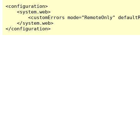
<configuration>

    <system.web>

        <customErrors mode="RemoteOnly" defaultR
    </system.web>

</configuration>