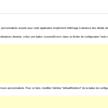
 personnalisés actuels pour cette application empêchent l'affichage à distance des détails de 
rdinateurs distants, créez une balise <customErrors> dans un fichier de configuration "web.con
urs personnalisée. Pour ce faire, modifiez l'attribut "defaultRedirect" de la balise de config