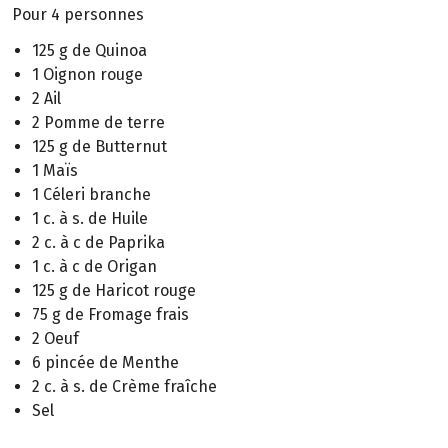
Pour 4 personnes
125 g de Quinoa
1 Oignon rouge
2 Ail
2 Pomme de terre
125 g de Butternut
1 Maïs
1 Céleri branche
1 c. à s. de Huile
2 c. à c de Paprika
1 c. à c de Origan
125 g de Haricot rouge
75 g de Fromage frais
2 Oeuf
6 pincée de Menthe
2 c. à s. de Crème fraîche
Sel