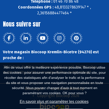
Téléphone :
01 46 70 86 48
Coordonnées GPS :
48,8133278639147 ° ,
2,36156884477464 °
Nous suivre sur
Votre magasin Biocoop Kremlin-Bicetre (94270) est
proche de :
75013 Paris, 94200 Ivry s/Seine, 94110 Arcueil, 94230 Cachan,
Afin de vous offrir la meilleure expérience possible, Biocoop utilise
94250 Gentilly, 94270 Le Kremlin-Bicêtre, 94800 Villejuif
des cookies : pour assurer une performance optimale du site, pour
récolter des statistiques afin d'analyser le trafic et la performance
du site et vous proposer une navigation personnalisée en toute
sécurité. Vous pouvez changer d'avis à tout moment en
Biocoop.fr
Le réseau Biocoop
paramétrant vos cookies. OK pour vous ?
Copyright Biocoop 2026
En savoir plus et paramétrer les cookies