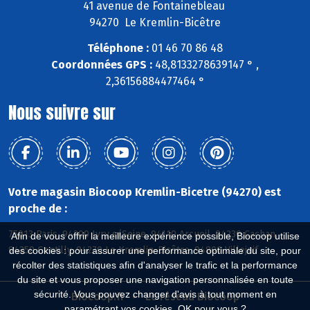
41 avenue de Fontainebleau
94270 Le Kremlin-Bicêtre
Téléphone :
01 46 70 86 48
Coordonnées GPS :
48,8133278639147 ° ,
2,36156884477464 °
Nous suivre sur
Votre magasin Biocoop Kremlin-Bicetre (94270) est
proche de :
75013 Paris, 94200 Ivry s/Seine, 94110 Arcueil, 94230 Cachan,
Afin de vous offrir la meilleure expérience possible, Biocoop utilise
94250 Gentilly, 94270 Le Kremlin-Bicêtre, 94800 Villejuif
des cookies : pour assurer une performance optimale du site, pour
récolter des statistiques afin d'analyser le trafic et la performance
du site et vous proposer une navigation personnalisée en toute
sécurité. Vous pouvez changer d'avis à tout moment en
Biocoop.fr
Le réseau Biocoop
paramétrant vos cookies. OK pour vous ?