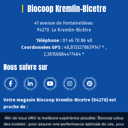
Biocoop Kremlin-Bicetre
41 avenue de Fontainebleau
94270 Le Kremlin-Bicêtre
Téléphone :
01 46 70 86 48
Coordonnées GPS :
48,8133278639147 ° ,
2,36156884477464 °
Nous suivre sur
Votre magasin Biocoop Kremlin-Bicetre (94270) est
proche de :
75013 Paris, 94200 Ivry s/Seine, 94110 Arcueil, 94230 Cachan,
Afin de vous offrir la meilleure expérience possible, Biocoop utilise
94250 Gentilly, 94270 Le Kremlin-Bicêtre, 94800 Villejuif
des cookies : pour assurer une performance optimale du site, pour